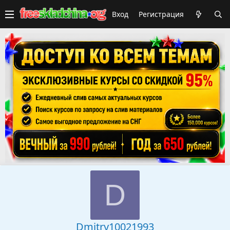
Вход
Регистрация
D
Dmitry10021993