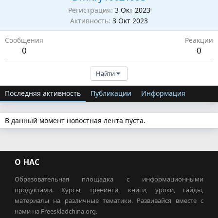
Регистрация
3 Окт 2023
Активность
3 Окт 2023
Сообщения
Реакции
0
0
Найти
Последняя активность
Публикации
Информация
В данный момент новостная лента пуста.
О НАС
Образовательная площадка с информационными
продуктами. Курсы, тренинги, книги, уроки, гайды,
материалы на различные тематики. Развивайся вместе с
нами на Freeskladchina.org.