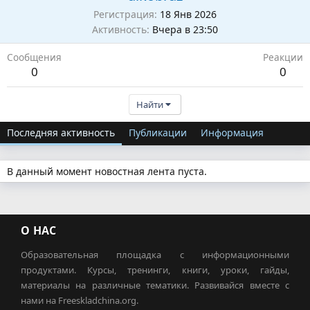
Регистрация
18 Янв 2026
Активность
Вчера в 23:50
Сообщения
Реакции
0
0
Найти
Последняя активность
Публикации
Информация
В данный момент новостная лента пуста.
О НАС
Образовательная площадка с информационными
продуктами. Курсы, тренинги, книги, уроки, гайды,
материалы на различные тематики. Развивайся вместе с
нами на Freeskladchina.org.