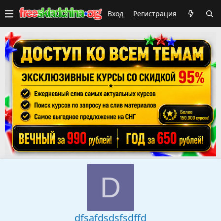
Вход
Регистрация
D
dfsafdsdsfsdffd