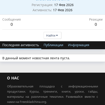
Регистрация
17 Фев 2026
Активность
17 Фев 2026
Сообщения
Реакции
0
0
Найти
Последняя активность
Публикации
Информация
В данный момент новостная лента пуста.
О НАС
Образовательная площадка с информационными
продуктами. Курсы, тренинги, книги, уроки, гайды,
материалы на различные тематики. Развивайся вместе с
нами на Freeskladchina.org.