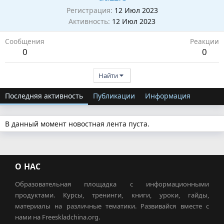
Регистрация
12 Июл 2023
Активность
12 Июл 2023
Сообщения
Реакции
0
0
Найти
Последняя активность
Публикации
Информация
В данный момент новостная лента пуста.
О НАС
Образовательная площадка с информационными
продуктами. Курсы, тренинги, книги, уроки, гайды,
материалы на различные тематики. Развивайся вместе с
нами на Freeskladchina.org.