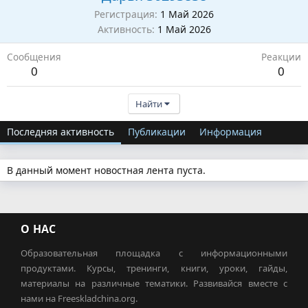
Регистрация
1 Май 2026
Активность
1 Май 2026
Сообщения
Реакции
0
0
Найти
Последняя активность
Публикации
Информация
В данный момент новостная лента пуста.
О НАС
Образовательная площадка с информационными
продуктами. Курсы, тренинги, книги, уроки, гайды,
материалы на различные тематики. Развивайся вместе с
нами на Freeskladchina.org.