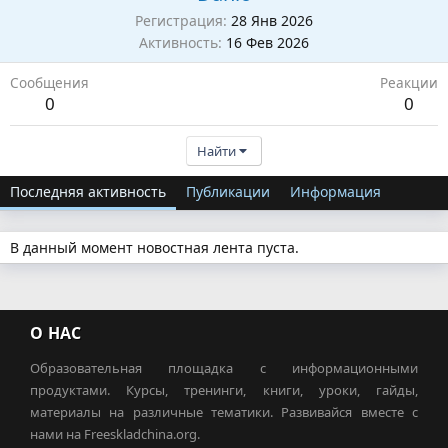
Регистрация
28 Янв 2026
Активность
16 Фев 2026
Сообщения
Реакции
0
0
Найти
Последняя активность
Публикации
Информация
В данный момент новостная лента пуста.
О НАС
Образовательная площадка с информационными
продуктами. Курсы, тренинги, книги, уроки, гайды,
материалы на различные тематики. Развивайся вместе с
нами на Freeskladchina.org.