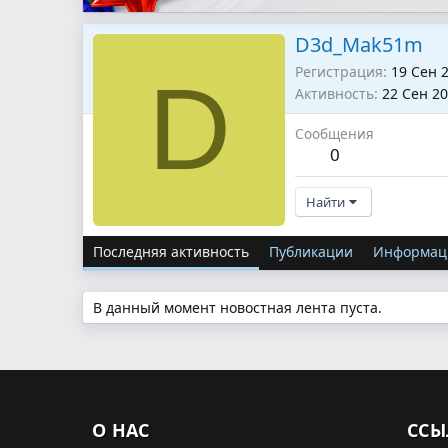
D3d_Mak51m
Регистрация
19 Сен 
D
Активность
22 Сен 2
Сообщения
0
Найти
Последняя активность
Публикации
Информац
В данный момент новостная лента пуста.
О НАС
ССЫ