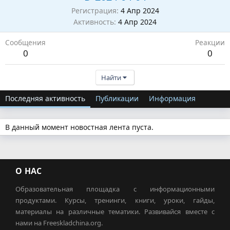
Регистрация
4 Апр 2024
Активность
4 Апр 2024
Сообщения
Реакции
0
0
Найти
Последняя активность
Публикации
Информация
В данный момент новостная лента пуста.
О НАС
Образовательная площадка с информационными
продуктами. Курсы, тренинги, книги, уроки, гайды,
материалы на различные тематики. Развивайся вместе с
нами на Freeskladchina.org.