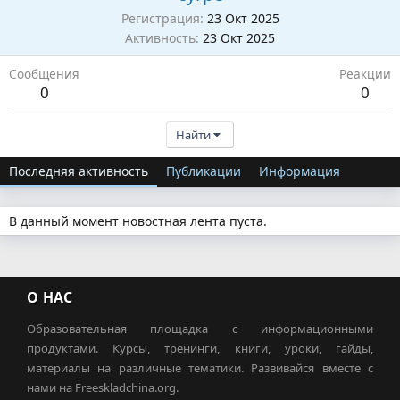
Регистрация
23 Окт 2025
Активность
23 Окт 2025
Сообщения
Реакции
0
0
Найти
Последняя активность
Публикации
Информация
В данный момент новостная лента пуста.
О НАС
Образовательная площадка с информационными
продуктами. Курсы, тренинги, книги, уроки, гайды,
материалы на различные тематики. Развивайся вместе с
нами на Freeskladchina.org.