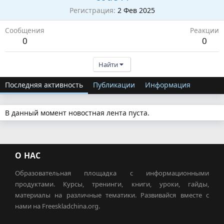
Регистрация
2 Фев 2025
Сообщения
Реакции
0
0
Найти
Последняя активность
Публикации
Информация
В данный момент новостная лента пуста.
О НАС
Образовательная площадка с информационными
продуктами. Курсы, тренинги, книги, уроки, гайды,
материалы на различные тематики. Развивайся вместе с
нами на Freeskladchina.org.