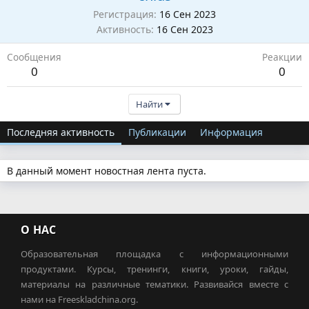
Регистрация
16 Сен 2023
Активность
16 Сен 2023
Сообщения
Реакции
0
0
Найти
Последняя активность
Публикации
Информация
В данный момент новостная лента пуста.
О НАС
Образовательная площадка с информационными
продуктами. Курсы, тренинги, книги, уроки, гайды,
материалы на различные тематики. Развивайся вместе с
нами на Freeskladchina.org.