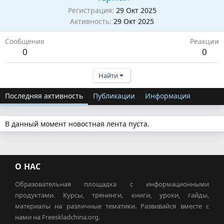
Регистрация
29 Окт 2025
Активность
29 Окт 2025
Сообщения
Реакции
0
0
Найти
Последняя активность
Публикации
Информация
В данный момент новостная лента пуста.
О НАС
Образовательная площадка с информационными
продуктами. Курсы, тренинги, книги, уроки, гайды,
материалы на различные тематики. Развивайся вместе с
нами на Freeskladchina.org.