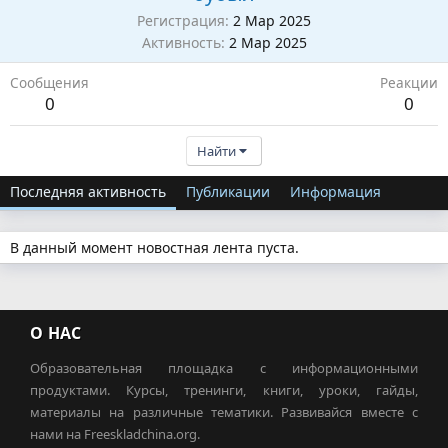
Регистрация
2 Мар 2025
Активность
2 Мар 2025
Сообщения
Реакции
0
0
Найти
Последняя активность
Публикации
Информация
В данный момент новостная лента пуста.
О НАС
Образовательная площадка с информационными
продуктами. Курсы, тренинги, книги, уроки, гайды,
материалы на различные тематики. Развивайся вместе с
нами на Freeskladchina.org.