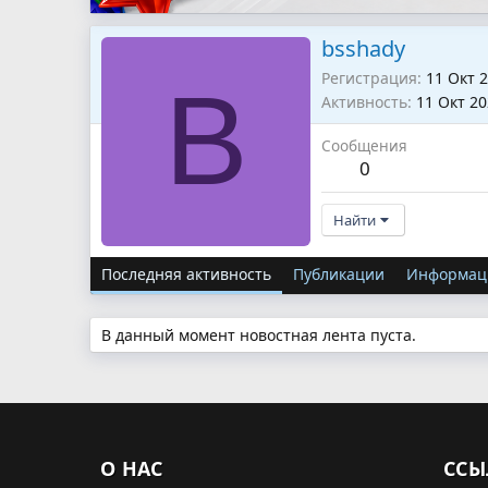
bsshady
Регистрация
11 Окт 
B
Активность
11 Окт 2
Сообщения
0
Найти
Последняя активность
Публикации
Информац
В данный момент новостная лента пуста.
О НАС
ССЫ