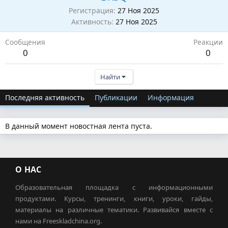
Регистрация
27 Ноя 2025
Активность
27 Ноя 2025
Сообщения
Реакции
0
0
Найти
Последняя активность
Публикации
Информация
В данный момент новостная лента пуста.
О НАС
Образовательная площадка с информационными
продуктами. Курсы, тренинги, книги, уроки, гайды,
материалы на различные тематики. Развивайся вместе с
нами на Freeskladchina.org.