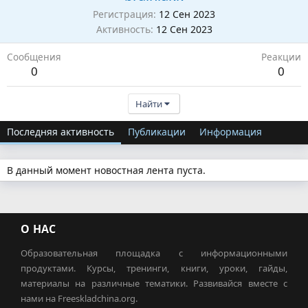
Регистрация
12 Сен 2023
Активность
12 Сен 2023
Сообщения
Реакции
0
0
Найти
Последняя активность
Публикации
Информация
В данный момент новостная лента пуста.
О НАС
Образовательная площадка с информационными
продуктами. Курсы, тренинги, книги, уроки, гайды,
материалы на различные тематики. Развивайся вместе с
нами на Freeskladchina.org.