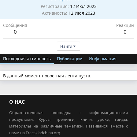
Регистрация
12 Июл 2023
Активность
12 Июл 2023
Сообщения
Реакции
0
0
Найти
Последняя активность
Публикации
Информация
В данный момент новостная лента пуста.
О НАС
Образовательная площадка с информационными
продуктами. Курсы, тренинги, книги, уроки, гайды,
материалы на различные тематики. Развивайся вместе с
нами на Freeskladchina.org.