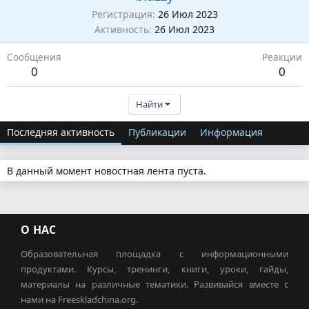
Регистрация
26 Июл 2023
Активность
26 Июл 2023
Сообщения
Реакции
0
0
Найти
Последняя активность
Публикации
Информация
В данный момент новостная лента пуста.
О НАС
Образовательная площадка с информационными
продуктами. Курсы, тренинги, книги, уроки, гайды,
материалы на различные тематики. Развивайся вместе с
нами на Freeskladchina.org.