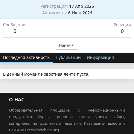
Регистрация
17 Апр 2026
Активность
6 Июн 2026
Сообщения
Реакции
0
0
Найти
Последняя активность
Публикации
Информация
В данный момент новостная лента пуста.
О НАС
Образовательная площадка с информационными
продуктами. Курсы, тренинги, книги, уроки, гайды,
материалы на различные тематики. Развивайся вместе с
нами на Freeskladchina.org.