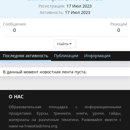
Регистрация
17 Июл 2023
Активность
17 Июл 2023
Сообщения
Реакции
0
0
Найти
Последняя активность
Публикации
Информация
В данный момент новостная лента пуста.
О НАС
Образовательная площадка с информационными
продуктами. Курсы, тренинги, книги, уроки, гайды,
материалы на различные тематики. Развивайся вместе с
нами на Freeskladchina.org.