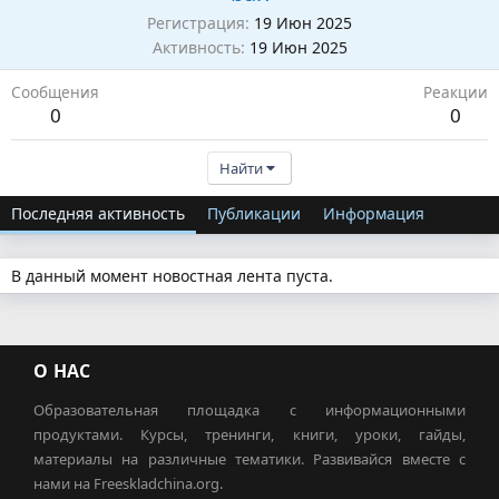
Регистрация
19 Июн 2025
Активность
19 Июн 2025
Сообщения
Реакции
0
0
Найти
Последняя активность
Публикации
Информация
В данный момент новостная лента пуста.
О НАС
Образовательная площадка с информационными
продуктами. Курсы, тренинги, книги, уроки, гайды,
материалы на различные тематики. Развивайся вместе с
нами на Freeskladchina.org.