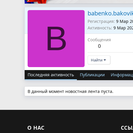
babenko.bakovi
Регистрация
9 Мар 2
B
Активность
9 Мар 20
Сообщения
0
Найти
Последняя активность
Публикации
Информац
В данный момент новостная лента пуста.
О НАС
ССЫ