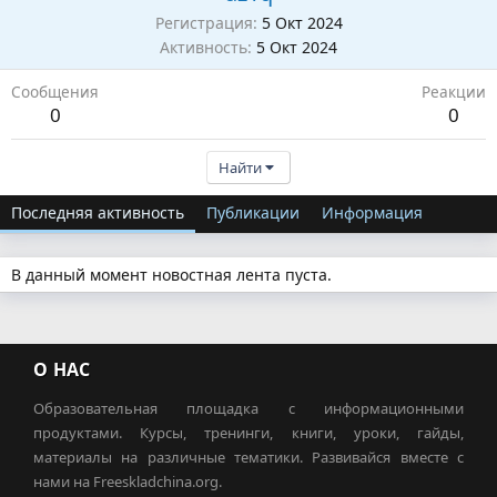
Регистрация
5 Окт 2024
Активность
5 Окт 2024
Сообщения
Реакции
0
0
Найти
Последняя активность
Публикации
Информация
В данный момент новостная лента пуста.
О НАС
Образовательная площадка с информационными
продуктами. Курсы, тренинги, книги, уроки, гайды,
материалы на различные тематики. Развивайся вместе с
нами на Freeskladchina.org.