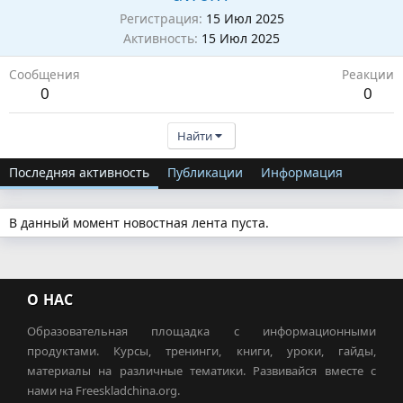
Регистрация
15 Июл 2025
Активность
15 Июл 2025
Сообщения
Реакции
0
0
Найти
Последняя активность
Публикации
Информация
В данный момент новостная лента пуста.
О НАС
Образовательная площадка с информационными
продуктами. Курсы, тренинги, книги, уроки, гайды,
материалы на различные тематики. Развивайся вместе с
нами на Freeskladchina.org.