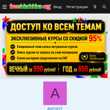
Вход
Регистрация
A
avron1