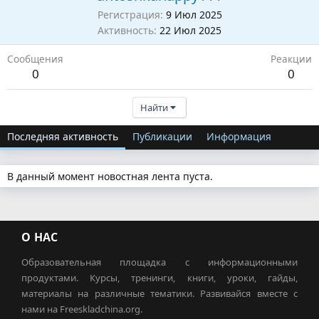
Регистрация
9 Июл 2025
Активность
22 Июл 2025
Сообщения
Реакции
0
0
Найти
Последняя активность
Публикации
Информация
В данный момент новостная лента пуста.
О НАС
Образовательная площадка с информационными
продуктами. Курсы, тренинги, книги, уроки, гайды,
материалы на различные тематики. Развивайся вместе с
нами на Freeskladchina.org.