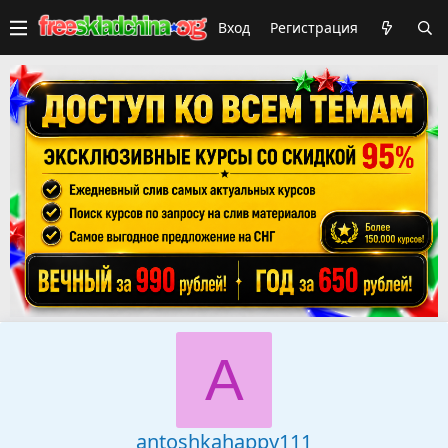
Вход
Регистрация
A
antoshkahappy111