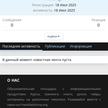
Регистрация
18 Июл 2025
Активность
18 Июл 2025
Сообщения
Реакции
0
0
Найти
Последняя активность
Публикации
Информация
В данный момент новостная лента пуста.
О НАС
Образовательная площадка с информационными
продуктами. Курсы, тренинги, книги, уроки, гайды,
материалы на различные тематики. Развивайся вместе с
нами на Freeskladchina.org.