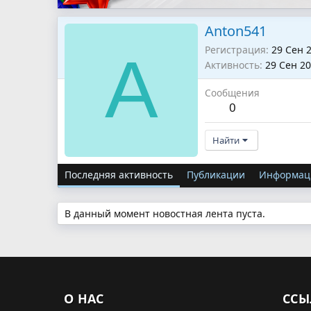
Anton541
Регистрация
29 Сен 
A
Активность
29 Сен 2
Сообщения
0
Найти
Последняя активность
Публикации
Информац
В данный момент новостная лента пуста.
О НАС
ССЫ