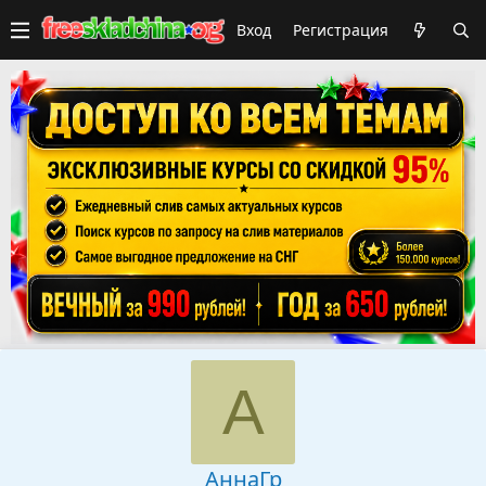
Вход
Регистрация
А
АннаГр