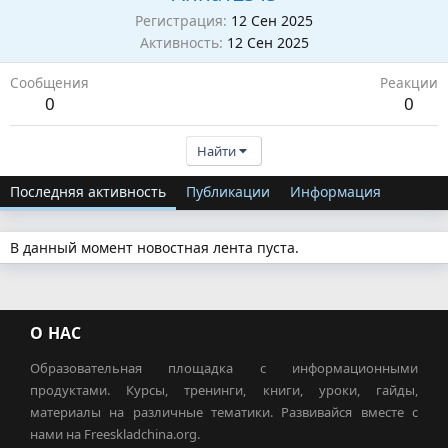
Регистрация
12 Сен 2025
Активность
12 Сен 2025
Сообщения
Реакции
0
0
Найти
Последняя активность
Публикации
Информация
В данный момент новостная лента пуста.
О НАС
Образовательная площадка с информационными
продуктами. Курсы, тренинги, книги, уроки, гайды,
материалы на различные тематики. Развивайся вместе с
нами на Freeskladchina.org.