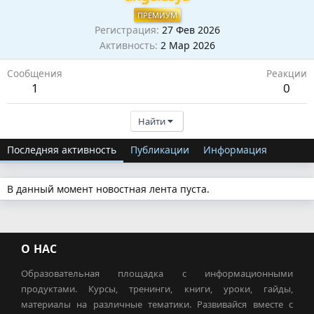
ПРЕМИУМ
Регистрация
27 Фев 2026
Активность
2 Мар 2026
Сообщения
Реакции
1
0
Найти
Последняя активность
Публикации
Информация
В данный момент новостная лента пуста.
О НАС
Образовательная площадка с информационными
продуктами. Курсы, тренинги, книги, уроки, гайды,
материалы на различные тематики. Развивайся вместе с