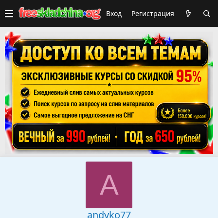
Вход
Регистрация
A
andyko77