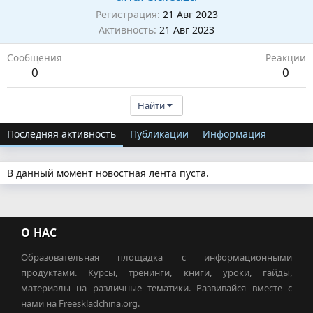
Регистрация
21 Авг 2023
Активность
21 Авг 2023
Сообщения
Реакции
0
0
Найти
Последняя активность
Публикации
Информация
В данный момент новостная лента пуста.
О НАС
Образовательная площадка с информационными
продуктами. Курсы, тренинги, книги, уроки, гайды,
материалы на различные тематики. Развивайся вместе с
нами на Freeskladchina.org.