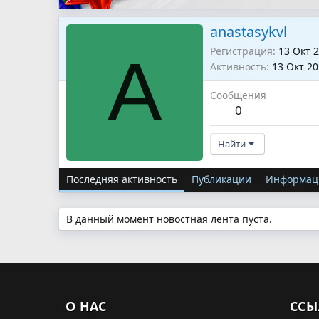
anastasykvl
Регистрация
13 Окт 
A
Активность
13 Окт 2
Сообщения
0
Найти
Последняя активность
Публикации
Информац
В данный момент новостная лента пуста.
О НАС
ССЫ