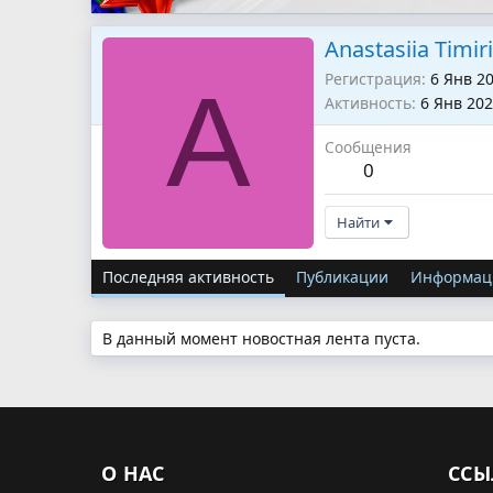
Anastasiia Timir
Регистрация
6 Янв 2
A
Активность
6 Янв 20
Сообщения
0
Найти
Последняя активность
Публикации
Информац
В данный момент новостная лента пуста.
О НАС
ССЫ