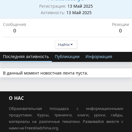
Регистрация
13 Май 2025
Активность
13 Май 2025
Сообщения
Реакции
0
0
Найти
Последняя активность
Публикации
Информация
В данный момент новостная лента пуста.
О НАС
Образовательная площадка с информационными
продуктами. Курсы, тренинги, книги, уроки, гайды,
материалы на различные тематики. Развивайся вместе с
нами на Freeskladchina.org.