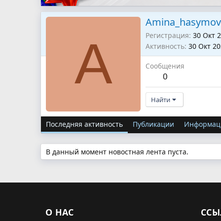
Amina_hasymov
Регистрация
30 Окт 
A
Активность
30 Окт 2
Сообщения
0
Найти
Последняя активность
Публикации
Информац
В данный момент новостная лента пуста.
О НАС
ССЫ