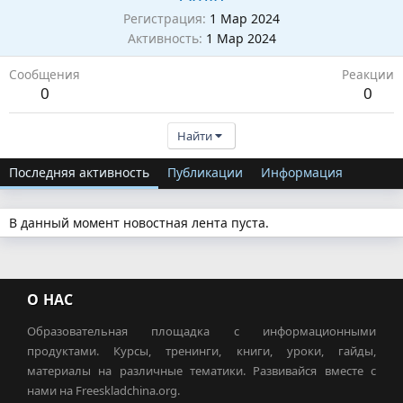
Регистрация
1 Мар 2024
Активность
1 Мар 2024
Сообщения
Реакции
0
0
Найти
Последняя активность
Публикации
Информация
В данный момент новостная лента пуста.
О НАС
Образовательная площадка с информационными
продуктами. Курсы, тренинги, книги, уроки, гайды,
материалы на различные тематики. Развивайся вместе с
нами на Freeskladchina.org.