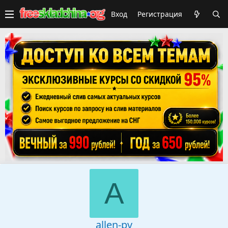
Вход
Регистрация
A
allen-pv