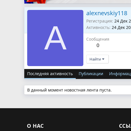
alexnevskiy118
Регистрация
24 Дек 
A
Активность
24 Дек 2
Сообщения
0
Найти
Последняя активность
Публикации
Информац
В данный момент новостная лента пуста.
О НАС
ССЫ