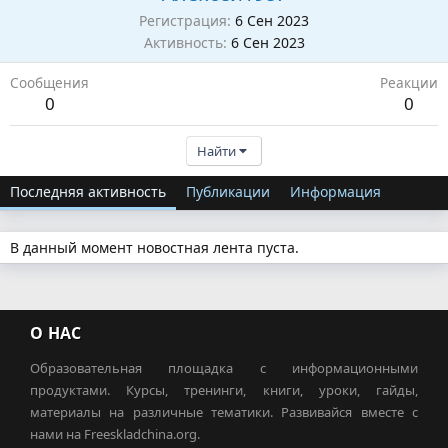
Регистрация
6 Сен 2023
Активность
6 Сен 2023
Сообщения
Реакции
0
0
Найти
Последняя активность
Публикации
Информация
В данный момент новостная лента пуста.
О НАС
Образовательная площадка с информационными
продуктами. Курсы, тренинги, книги, уроки, гайды,
материалы на различные тематики. Развивайся вместе с
нами на Freeskladchina.org.