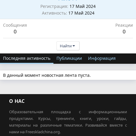
Регистрация
17 Май 2024
Активность
17 Май 2024
Сообщения
Реакции
0
0
Найти
Последняя активность
Публикации
Информация
В данный момент новостная лента пуста.
О НАС
Образовательная площадка с информационными
продуктами. Курсы, тренинги, книги, уроки, гайды,
материалы на различные тематики. Развивайся вместе с
нами на Freeskladchina.org.