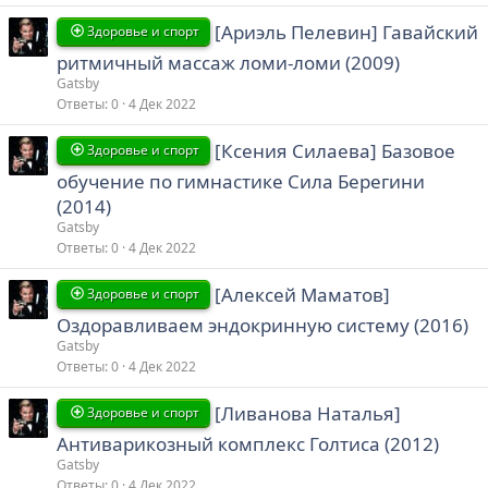
[Ариэль Пелевин] Гавайский
Здоровье и спорт
ритмичный массаж ломи-ломи (2009)
Gatsby
Ответы
0
4 Дек 2022
[Ксения Силаева] Базовое
Здоровье и спорт
обучение по гимнастике Сила Берегини
(2014)
Gatsby
Ответы
0
4 Дек 2022
[Алексей Маматов]
Здоровье и спорт
Оздоравливаем эндокринную систему (2016)
Gatsby
Ответы
0
4 Дек 2022
[Ливанова Наталья]
Здоровье и спорт
Антиварикозный комплекс Голтиса (2012)
Gatsby
Ответы
0
4 Дек 2022