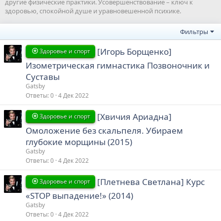
другие физические практики. Усовершенствование – ключ к
здоровью, спокойной душе и уравновешенной психике.
Фильтры
[Игорь Борщенко]
Здоровье и спорт
Изометрическая гимнастика Позвоночник и
Суставы
Gatsby
Ответы
0
4 Дек 2022
[Хвичия Ариадна]
Здоровье и спорт
Омоложение без скальпеля. Убираем
глубокие морщины (2015)
Gatsby
Ответы
0
4 Дек 2022
[Плетнева Светлана] Курс
Здоровье и спорт
«STOP выпадение!» (2014)
Gatsby
Ответы
0
4 Дек 2022