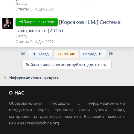
Gatsby
Ответы
0
4 Дек 2022
[Корсаков Н.М.] Система
Здоровье и спорт
Тайцзиюань (2016)
Gatsby
Ответы
0
4 Дек 2022
First
Last
Назад
331 из 346
Вперёд
Войдите или зарегистрируйтесь для ответа.
Информационные продукты
О НАС
Образовательная площадка с информационными
продуктами. Курсы, тренинги, книги, уроки, гайды,
материалы на различные тематики. Развивайся вместе с
нами на Freeskladchina.org.