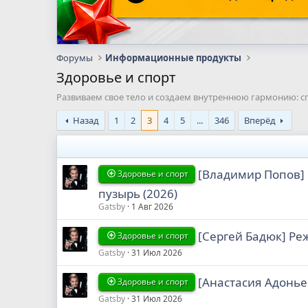
Форумы
Информационные продукты
Здоровье и спорт
Развиваем свое тело и создаем внутреннюю гармонию: сп
Назад
1
2
3
4
5
...
346
Вперёд
[Владимир Попов] 
Здоровье и спорт
пузырь (2026)
Gatsby
1 Авг 2026
[Сергей Бадюк] Реж
Здоровье и спорт
Gatsby
31 Июл 2026
[Анастасия Адонье
Здоровье и спорт
Gatsby
31 Июл 2026