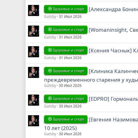
[Александра Бонин
Здоровье и спорт
Gatsby
31 Июл 2026
[Womaninsight, Све
Здоровье и спорт
Gatsby
31 Июл 2026
[Ксения Часнык] К
Здоровье и спорт
Gatsby
31 Июл 2026
[Клиника Калинчен
Здоровье и спорт
преждевременного старения у худых
Gatsby
30 Июл 2026
[EDPRO] Гормональ
Здоровье и спорт
Gatsby
30 Июл 2026
[Евгения Назимова
Здоровье и спорт
10 лет (2025)
Gatsby
30 Июл 2026