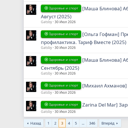
[Маша Блинова] Аб
Здоровье и спорт
Август (2025)
Gatsby
30 Июл 2026
[Ольга Гофман] Пр
Здоровье и спорт
профилактика. Тариф Вместе (2025)
Gatsby
30 Июл 2026
[Маша Блинова] Аб
Здоровье и спорт
Сентябрь (2025)
Gatsby
30 Июл 2026
[Михаил Ахманов] 
Здоровье и спорт
Gatsby
30 Июл 2026
Zarina Del Mar] За
Здоровье и спорт
Gatsby
30 Июл 2026
Назад
1
2
3
4
5
...
346
Вперёд