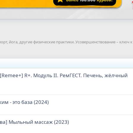
орт, йога, другие физические практики. Усовершенствование – ключ 
[Remee+] R+. Модуль II. РемГЕСТ. Печень, жёлчный
им - это база (2024)
ва] Мыльный массаж (2023)