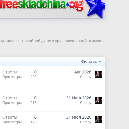
к здоровью, спокойной душе и уравновешенной психике.
Фильтры
Ответы
0
1 Авг 2026
Просмотры
203
Gatsby
Ответы
0
31 Июл 2026
Просмотры
218
Gatsby
Ответы
0
31 Июл 2026
Просмотры
179
Gatsby