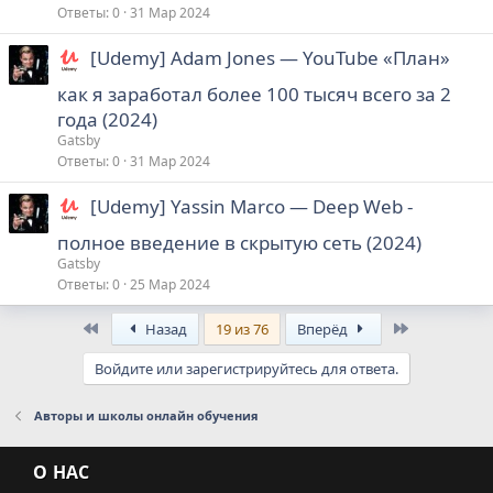
Ответы
0
31 Мар 2024
[Udemy] Adam Jones ― YouTube «План»
как я заработал более 100 тысяч всего за 2
года (2024)
Gatsby
Ответы
0
31 Мар 2024
[Udemy] Yassin Marco ― Deep Web -
полное введение в скрытую сеть (2024)
Gatsby
Ответы
0
25 Мар 2024
First
Last
Назад
19 из 76
Вперёд
Войдите или зарегистрируйтесь для ответа.
Авторы и школы онлайн обучения
О НАС