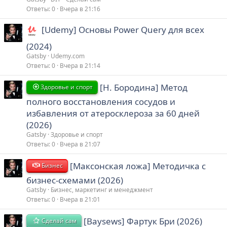
Ответы
0
Вчера в 21:16
[Udemy] Основы Power Query для всех
(2024)
Gatsby
Udemy.com
Ответы
0
Вчера в 21:14
[Н. Бородина] Метод
Здоровье и спорт
полного восстановления сосудов и
избавления от атеросклероза за 60 дней
(2026)
Gatsby
Здоровье и спорт
Ответы
0
Вчера в 21:07
[Максонская ложа] Методичка с
Бизнес
бизнес-схемами (2026)
Gatsby
Бизнес, маркетинг и менеджмент
Ответы
0
Вчера в 21:01
[Baysews] Фартук Бри (2026)
Сделай сам