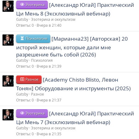
[Александр Югай] Практический
Эзотерика
Ци Мень 8 (Эксклюзивный вебинар)
Gatsby
Эзотерика и оккультизм
Ответы
0
Вчера в 21:40
[Марианна23] [Авторская] 20
Психология
историй женщин, которые дали мне
разрешение быть собой (2026)
Gatsby
Психология
Ответы
0
Вчера в 21:39
[Academy Chisto Blisto, Левон
Разное
Тонян] Оборудование и инструменты (2025)
Gatsby
Разное
Ответы
0
Вчера в 21:37
[Александр Югай] Практический
Эзотерика
Ци Мень 7 (Эксклюзивный вебинар)
Gatsby
Эзотерика и оккультизм
Ответы
0
Вчера в 21:35