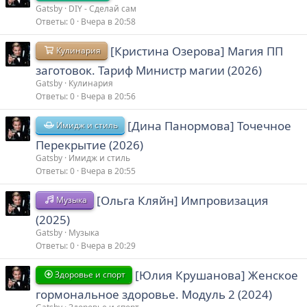
Gatsby
DIY - Сделай сам
Ответы
0
Вчера в 20:58
[Кристина Озерова] Магия ПП
Кулинария
заготовок. Тариф Министр магии (2026)
Gatsby
Кулинария
Ответы
0
Вчера в 20:56
[Дина Панормова] Точечное
Имидж и стиль
Перекрытие (2026)
Gatsby
Имидж и стиль
Ответы
0
Вчера в 20:55
[Ольга Кляйн] Импровизация
Музыка
(2025)
Gatsby
Музыка
Ответы
0
Вчера в 20:29
[Юлия Крушанова] Женское
Здоровье и спорт
гормональное здоровье. Модуль 2 (2024)