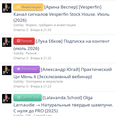
[Арина Веспер] [Vesperfin]
Инвестиции
Канал сигналов Vesperfin Stock House. Июль
(2026)
Gatsby
Форекс, трейдинг и инвестиции
Ответы
0
Вчера в 21:33
[Лука Ебков] Подписка на контент
Разное
(июль 2026)
Gatsby
Разное
Ответы
0
Вчера в 21:32
[Александр Югай] Практический
Эзотерика
Ци Мень 6 (Эксклюзивный вебинар)
Gatsby
Эзотерика и оккультизм
Ответы
0
Вчера в 21:23
[Lalavanda.School] Olga
Сделай сам
Larnaudie → Натуральные твердые шампуни.
С нуля до PRO (2025)
Gatsby
DIY - Сделай сам