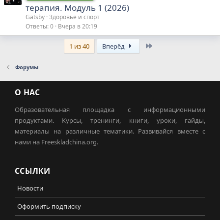
терапия. Модуль 1 (2026)
Gatsby
Здоровье и спорт
Ответы
0
Вчера в 20:19
Last
1 из 40
Вперёд
Форумы
О НАС
Образовательная площадка с информационными
продуктами. Курсы, тренинги, книги, уроки, гайды,
материалы на различные тематики. Развивайся вместе с
нами на Freeskladchina.org.
ССЫЛКИ
Новости
Оформить подписку