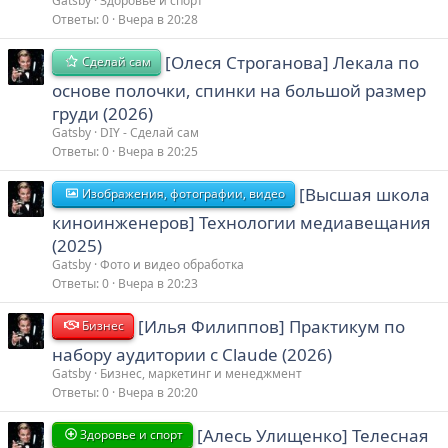
Gatsby
Здоровье и спорт
Ответы
0
Вчера в 20:28
[Олеся Строганова] Лекала по
Сделай сам
основе полочки, спинки на большой размер
груди (2026)
Gatsby
DIY - Сделай сам
Ответы
0
Вчера в 20:25
[Высшая школа
Изображения, фотографии, видео
киноинженеров] Технологии медиавещания
(2025)
Gatsby
Фото и видео обработка
Ответы
0
Вчера в 20:23
[Илья Филиппов] Практикум по
Бизнес
набору аудитории с Claude (2026)
Gatsby
Бизнес, маркетинг и менеджмент
Ответы
0
Вчера в 20:20
[Алесь Улищенко] Телесная
Здоровье и спорт