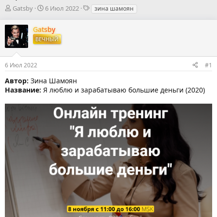
А
Д
Т
Gatsby
6 Июл 2022
зина шамоян
в
а
е
т
т
г
Gatsby
о
а
и
ВЕЧНЫЙ
р
н
т
а
е
ч
6 Июл 2022
#1
м
а
ы
л
Автор:
Зина Шамоян
а
Название:
Я люблю и зарабатываю большие деньги (2020)