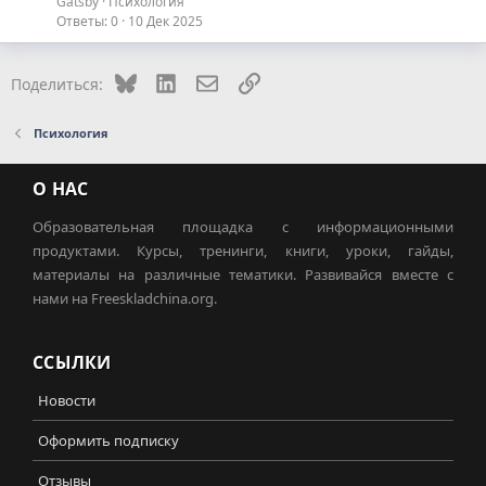
Gatsby
Психология
Ответы
0
10 Дек 2025
Bluesky
LinkedIn
Электронная почта
Ссылка
Поделиться:
Психология
О НАС
Образовательная площадка с информационными
продуктами. Курсы, тренинги, книги, уроки, гайды,
материалы на различные тематики. Развивайся вместе с
нами на Freeskladchina.org.
ССЫЛКИ
Новости
Оформить подписку
Отзывы