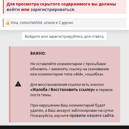
Для просмотра скрытого содержимого вы должны
войти
или
зарегистрироваться
.
Vivia
,
cvetochek564
,
octane
и 2 других
Р
е
а
Войдите или зарегистрируйтесь для ответа.
к
ц
и
и
ВАЖНО:
:
Не оставляйте комментарии с просьбами
обновить / заменить ссылку на скачивание
или комментарии типа «404», «ошибка».
Для восстановления ссылки есть кнопки
«Жалоба / Восстановить ссылку»
в первом
посте темы.
При нарушении Ваш комментарий будет
удален, а Ваш аккаунт заблокирован на сутки.
Пожалуйста, изучите
правила нашего сайта.