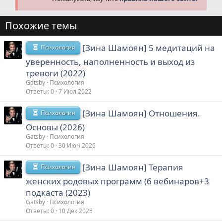
Похожие темы
[Зина Шамоян] 5 медитаций на
Психология
уверенность, наполненность и выход из
тревоги (2022)
Gatsby
Психология
Ответы
0
7 Июл 2022
[Зина Шамоян] Отношения.
Психология
Основы (2026)
Gatsby
Психология
Ответы
0
30 Июн 2026
[Зина Шамоян] Терапия
Психология
женских родовых программ (6 вебинаров+3
подкаста (2023)
Gatsby
Психология
Ответы
0
10 Дек 2025