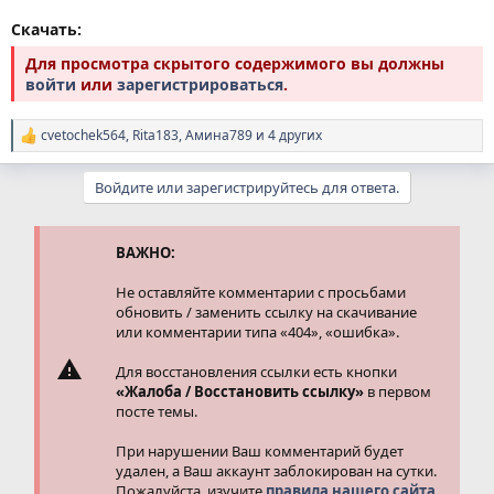
Скачать:
Для просмотра скрытого содержимого вы должны
войти
или
зарегистрироваться
.
cvetochek564
,
Rita183
,
Амина789
и 4 других
Р
е
а
Войдите или зарегистрируйтесь для ответа.
к
ц
и
и
ВАЖНО:
:
Не оставляйте комментарии с просьбами
обновить / заменить ссылку на скачивание
или комментарии типа «404», «ошибка».
Для восстановления ссылки есть кнопки
«Жалоба / Восстановить ссылку»
в первом
посте темы.
При нарушении Ваш комментарий будет
удален, а Ваш аккаунт заблокирован на сутки.
Пожалуйста, изучите
правила нашего сайта.