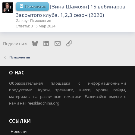
[Зина Шамоян] 15 вебинаров
Психология
Закрытого клуба. 1,2,3 сезон (2020)
Gatsby
Психология
Ответы
0
5 Мар 2024
Bluesky
LinkedIn
Электронная почта
Ссылка
Поделиться:
Психология
О НАС
Образовательная площадка с информационными
продуктами. Курсы, тренинги, книги, уроки, гайды,
материалы на различные тематики. Развивайся вместе с
нами на Freeskladchina.org.
ССЫЛКИ
Новости