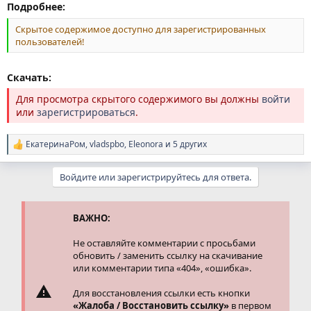
Подробнее:
Скрытое содержимое доступно для зарегистрированных
пользователей!
Скачать:
Для просмотра скрытого содержимого вы должны
войти
или
зарегистрироваться
.
ЕкатеринаРом
,
vladspbo
,
Eleonora
и 5 других
Р
е
а
Войдите или зарегистрируйтесь для ответа.
к
ц
и
и
ВАЖНО:
:
Не оставляйте комментарии с просьбами
обновить / заменить ссылку на скачивание
или комментарии типа «404», «ошибка».
Для восстановления ссылки есть кнопки
«Жалоба / Восстановить ссылку»
в первом