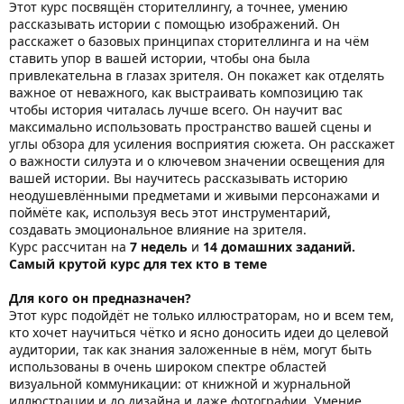
Этот курс посвящён сторителлингу, а точнее, умению
рассказывать истории с помощью изображений. Он
расскажет о базовых принципах сторителлинга и на чём
ставить упор в вашей истории, чтобы она была
привлекательна в глазах зрителя. Он покажет как отделять
важное от неважного, как выстраивать композицию так
чтобы история читалась лучше всего. Он научит вас
максимально использовать пространство вашей сцены и
углы обзора для усиления восприятия сюжета. Он расскажет
о важности силуэта и о ключевом значении освещения для
вашей истории. Вы научитесь рассказывать историю
неодушевлёнными предметами и живыми персонажами и
поймёте как, используя весь этот инструментарий,
создавать эмоциональное влияние на зрителя.
Курс рассчитан на
7 недель
и
14 домашних заданий.
Самый крутой курс для тех кто в теме
Для кого он предназначен?
Этот курс подойдёт не только иллюстраторам, но и всем тем,
кто хочет научиться чётко и ясно доносить идеи до целевой
аудитории, так как знания заложенные в нём, могут быть
использованы в очень широком спектре областей
визуальной коммуникации: от книжной и журнальной
иллюстрации и до дизайна и даже фотографии. Умение