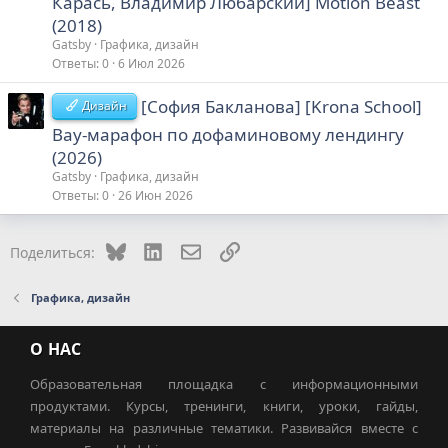
Карась, Владимир Любарский] Motion Beast
(2018)
Gatsby
Графика, дизайн
Ответы
0
6 Июл 2026
[София Бакланова] [Krona School]
Дизайн
Вау-марафон по дофаминовому лендингу
(2026)
Gatsby
Графика, дизайн
Ответы
0
26 Июн 2026
Bluesky
LinkedIn
Электронная почта
Ссылка
Поделиться:
Графика, дизайн
О НАС
Образовательная площадка с информационными
продуктами. Курсы, тренинги, книги, уроки, гайды,
материалы на различные тематики. Развивайся вместе с