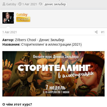
А
Д
Т
Gatsby
1 Авг 2021
денис зильбер
в
а
е
т
т
г
Gatsby
о
а
и
ВЕЧНЫЙ
р
н
т
а
е
ч
1 Авг 2021
#1
м
а
ы
л
Автор:
Zilbers Chool - Денис Зильбер
а
Название:
Сторителлинг в иллюстрации (2021)
О чём этот курс?