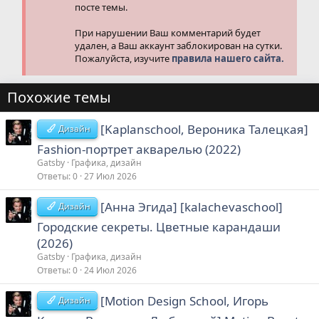
посте темы.
При нарушении Ваш комментарий будет
удален, а Ваш аккаунт заблокирован на сутки.
Пожалуйста, изучите
правила нашего сайта.
Похожие темы
[Kaplanschool, Вероника Талецкая]
Дизайн
Fashion-портрет акварелью (2022)
Gatsby
Графика, дизайн
Ответы
0
27 Июл 2026
[Анна Эгида] [kalachevaschool]
Дизайн
Городские секреты. Цветные карандаши
(2026)
Gatsby
Графика, дизайн
Ответы
0
24 Июл 2026
[Motion Design School, Игорь
Дизайн