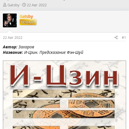
А
Д
Gatsby
22 Авг 2022
в
а
т
т
Gatsby
о
а
ВЕЧНЫЙ
р
н
т
а
е
ч
22 Авг 2022
#1
м
а
ы
л
Автор:
Захаров
а
Название:
И-Цзин. Предсказание Фэн-Шуй