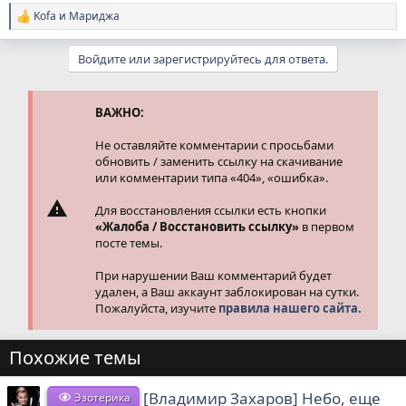
Kofa
и
Мариджа
Р
е
а
Войдите или зарегистрируйтесь для ответа.
к
ц
и
и
ВАЖНО:
:
Не оставляйте комментарии с просьбами
обновить / заменить ссылку на скачивание
или комментарии типа «404», «ошибка».
Для восстановления ссылки есть кнопки
«Жалоба / Восстановить ссылку»
в первом
посте темы.
При нарушении Ваш комментарий будет
удален, а Ваш аккаунт заблокирован на сутки.
Пожалуйста, изучите
правила нашего сайта.
Похожие темы
[Владимир Захаров] Небо, еще
Эзотерика