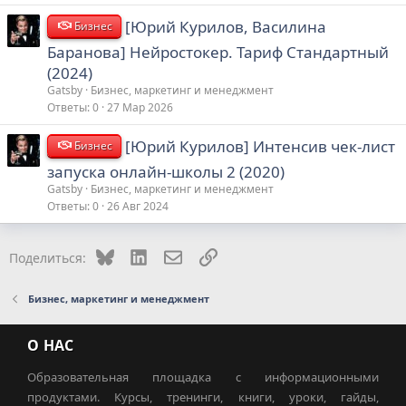
[Юрий Курилов, Василина
Бизнес
Баранова] Нейростокер. Тариф Стандартный
(2024)
Gatsby
Бизнес, маркетинг и менеджмент
Ответы
0
27 Мар 2026
[Юрий Курилов] Интенсив чек-лист
Бизнес
запуска онлайн-школы 2 (2020)
Gatsby
Бизнес, маркетинг и менеджмент
Ответы
0
26 Авг 2024
Bluesky
LinkedIn
Электронная почта
Ссылка
Поделиться:
Бизнес, маркетинг и менеджмент
О НАС
Образовательная площадка с информационными
продуктами. Курсы, тренинги, книги, уроки, гайды,