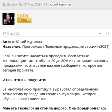
А
Д
Т
Gatsby
17 Мар 2021
юрий курилов
в
а
е
т
т
г
Gatsby
о
а
и
ВЕЧНЫЙ
р
н
т
а
е
ч
17 Мар 2021
#1
м
а
ы
л
Автор:
Юрий Курилов
а
Название:
Программа «Полезные продающие сессии» (2021)
Если вы хотите научиться проводить бесплатные
консультации так, чтобы от 20 до 80% из них заканчивались
продажами, то это самое важное сообщение, которое вы
сегодня прочтете.
Итак, что вы получите:
За многолетнюю практику я выработал определенную
технологию проведения своих консультаций, которой
обучаю в своих клиентов.
Мне эта технология стоила дорого. Она формировалась