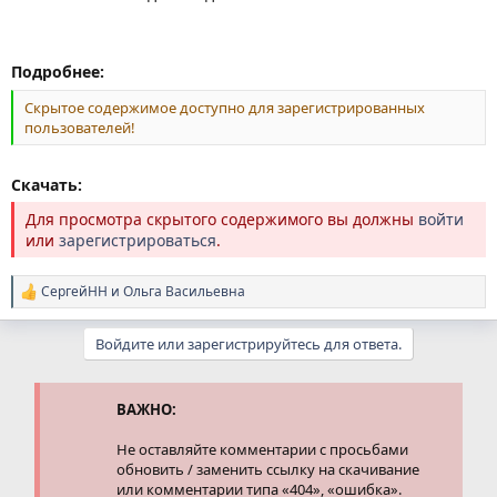
Подробнее:
Скрытое содержимое доступно для зарегистрированных
пользователей!
Скачать:
Для просмотра скрытого содержимого вы должны
войти
или
зарегистрироваться
.
СергейНН
и
Ольга Васильевна
Р
е
а
Войдите или зарегистрируйтесь для ответа.
к
ц
и
и
ВАЖНО:
:
Не оставляйте комментарии с просьбами
обновить / заменить ссылку на скачивание
или комментарии типа «404», «ошибка».